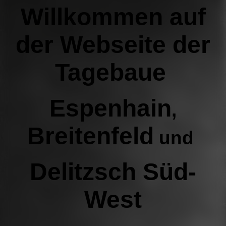
Willkommen auf
der Webseite der
Tagebaue
Espenhain
,
Breitenfeld
und
Delitzsch Süd-
West