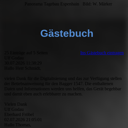
Panorama Tagebau Espenhain Bild: W. Märker
Gästebuch
25 Einträge auf 5 Seiten
Ins Gästebuch eintragen
Ulf Godau
30.07.2026
11:38:29
Hallo Herr Schmidt,
vielen Dank für die Digitalisierung und das zur Verfügung stellen
der Betiebsanweisung für den Bagger 1547. Die enthaltenen
Daten und Informationen werden uns helfen, das Gerät begehbar
und damit eben auch erlebbarer zu machen.
Vielen Dank
Ulf Godau
Eberhard Fröbel
02.07.2026
21:05:01
Hallo Thomas,