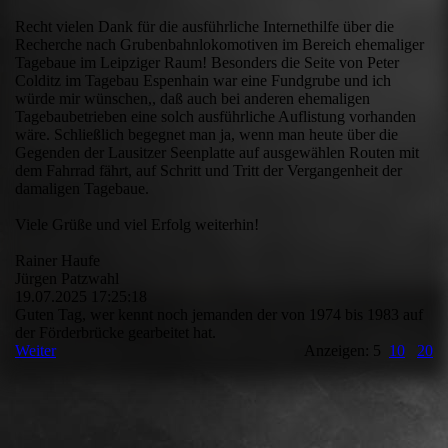
Recht vielen Dank für die ausführliche Internethilfe über die
Recherche nach Grubenbahnlokomotiven im Bereich ehemaliger
Tagebaue im Leipziger Raum! Besonders die Seite von Peter
Colditz im Tagebau Espenhain war eine Fundgrube und ich
würde mir wünschen,, daß auch bei anderen ehemaligen
Tagebaubetrieben eine solch ausführliche Auflistung vorhanden
wäre. Schließlich begegnet man ja, wenn man heute über die
Gegenden der Lausitzer Seenplatte auf ausgewählen Routen mit
dem Fahrrad fährt, auf Schritt und Tritt der Vergangenheit der
damaligen Tagebaue.
Viele Grüße und viel Erfolg weiterhin!
Rainer Haufe
Jürgen Patzwahl
19.07.2025
17:25:18
Guten Tag, wer kennt noch jemanden der von 1974 bis 1983 auf
der Förderbrücke gearbeitet hat.
Weiter
Anzeigen: 5
10
20