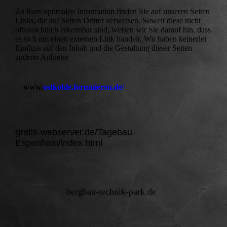
Zu Ihrer optimalen Information finden Sie auf unseren Seiten
Links, die auf Seiten Dritter verweisen. Soweit diese nicht
offensichtlich erkennbar sind, weisen wir Sie darauf hin, dass
es sich um einen externen Link handelt. Wir haben keinerlei
Einfluss auf den Inhalt und die Gestaltung dieser Seiten
anderer Anbieter
www.
ostkohle.forumieren.de/
gratis-webserver.de/Tagebau-
Espenhain/index.html
bergbau-technik-park.de