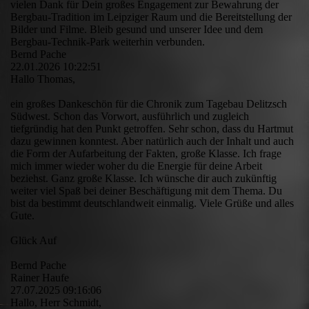
vielen Dank für Dein großes Engagement zur Bewahrung der
Bergbau-Tradition im Leipziger Raum und die Bereitstellung der
Bilder und Filme. Bleib gesund und unserer Idee und dem
Bergbau-Technik-Park weiterhin verbunden.
Bernd Pache
22.01.2026
10:22:51
Hallo Thomas,
ein großes Dankeschön für die Chronik zum Tagebau Delitzsch
Südwest. Schon das Vorwort, ausführlich und zugleich
tiefgründig hat den Punkt getroffen. Sehr schon, dass du Hartmut
dazu gewinnen konntest. Aber natürlich auch der Inhalt und auch
die Form der Aufarbeitung der Fakten, große Klasse. Ich frage
mich immer wieder woher du die Energie für deine Arbeit
beziehst. Ganz große Klasse. Ich wünsche dir auch zukünftig
weiter viel Spaß bei deiner Beschäftigung mit dem Thema. Du
bist da bestimmt deutschlandweit einmalig. Viele Grüße und alles
Gute.
Glück Auf
Bernd Pache
Rainer Haufe
27.07.2025
09:16:06
Hallo, Herr Schmidt,