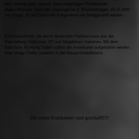
dem Vertrag geht, niemals ihren endgültigen Probebetrieb
abgeschlossen. Denn der ursprüngliche 3. Brückenbagger, ein D 1400
von Krupp, ist auf Grund der Kriegswirren nie fertiggestellt worden.
Einschusslöcher, die durch deutschen Flakbeschuss aus der
Flakstellung Göltschen, OT von Magdeborn stammen. Mit dem
Beschuss Richtung Süden sollten die Amerikaner aufgehalten werden.
Aber einige Treffer landeten in der Abraumförderbrücke.
Die ersten Kubikmeter sind geschafft!!!!