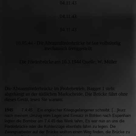
04.11.43
04.11.43
04.11.43
10.05.44 - Die Abraumförderbrücke ist fast vollständig
mechanisch fertiggestellt
Die Förderbrücke am 10.3.1944 Quelle: W. Müller
Die Abraumförderbrücke im Probebetrieb, Bagger 1 steht
abgehängt an der südlichen Markscheide. Die Brücke fährt ohne
dieses Gerät, lesen Sie warum:
1945
7.4.45 Ein englischer Kriegsgefangener schreibt: […]kurz
nach meinem Umzug vom Lager und Einsatz in Böhlen nach Espenhain
legten die Bomber am 7.4.45 das Werk lahm, Es war nun an uns die
Förderbrücke oder die Kohlenzüge ebenfalls lahm zu legen. Die
Zwangsarbeiter auf der Brücke wollten einen Weg finden, die Brücke zu