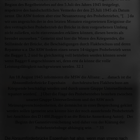
Beginn des Regelbetriebes auf den 5.Juli des Jahres 1945 festgelegt,
respektive des handschriftlichen Vermerks der den 25.Juli 1945 als Datum
nennt. Die ASW fordern aber eine Neuansetzung des Probebetriebes, “[…] da
wir uns angesichts der in den letzten Monaten eingetretenen Ereignisse die
den vertraglichen Probebetrieb der Brücke in dem vorgesehenen Umfang
nicht zuließen, nicht einverstanden erklären können, diesen bereits als
beendet anzusehen.“ Gemeint sind hier die Wirren des Kriegsendes, die
Stillstände der Brücke, die Beschädigungen durch Flakbeschuss und deren
Reparatur u.a. Die ASW fordern einen neuen 14-tägigen Probebetrieb wenn
die Bagger 1, 2 und 6a gleichzeitig voll betrieben werden können sowie
wenn Bagger 6 angeschlossen sei, denn erst da könne die volle
Leistungsfähigkeit nachgewiesen werden. 32.1
Am 18.August 1945 informieren die MSW die Allianz: „…danach ist die
Abraumförderbrücke Espenhain durchdeutschen Flakbeschuss am
Kriegsende beschädigt worden und durch unsere Gruppe Unterwellenborn
repariert worden[…] Über die Frage des Probebetriebes bestehen zwischen
unserer Gruppe Unterwellenborn und der ASW noch
Meinungsverschiedenheiten, die demnächst in einer Besprechung geklärt
werden sollen (gemeint sein könnte hier der noch ausstehende Probebetrieb
bei Anschluss des D 1400,Bagger 6 an die Brücke Anmerkung Autor). Der
Beginn der Garantieversicherung wird daher von der Klärung der
Probebetriebsfrage abhängig sein….“ 33
Die Abraumförderbrücke Espenhain hat also, wenn man streng nach