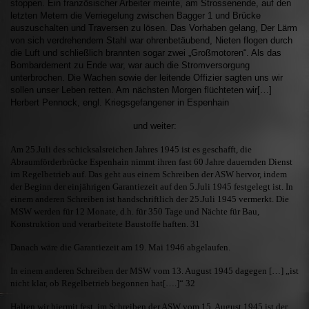
stoppen. Ein französischer Arbeiter meinte, am Strossenende, auf den
letzten Metern die Verriegelung zwischen Bagger 1 und Brücke
auszuschalten und Traversen zu lösen. Das Vorhaben gelang, Der Lärm
von sich verdrehendem Stahl war ohrenbetäubend, Nieten flogen durch
die Luft und schließlich brannten sogar zwei „Großmotoren“. Als das
Bombardement zu Ende war, war auch die Stromversorgung
unterbrochen. Die Wachen sowie der leitende Offizier sagten uns wir
sollen unser Leben retten. Am nächsten Morgen flüchteten wir[…]
Herbert Pennock, engl. Kriegsgefangener in Espenhain
und weiter:
Am 25.Juli des schicksalsreichen Jahres 1945 ist es geschafft, die
Abraumförderbrücke Espenhain nimmt ihren fast 60 Jahre dauernden Dienst
im Regelbetrieb auf. Das geht aus einem Schreiben der ASW hervor, indem
der Beginn der einjährigen Garantiezeit auf den 5.Juli 1945 festgelegt ist. In
einem anderen Schreiben ist handschriftlich der 25.Juli 1945 vermerkt. Die
MSW werden für 12 Monate, d.h. für 350 Tage und Nächte für Bau,
Konstruktion und verarbeitete Baustoffe haften. 31
Danach wäre die Garantiezeit am 19. Mai 1946 abgelaufen.
In einem anderen Schreiben der MSW vom 13. August 1945 dagegen […] „ist
nicht klar, ob Regelbetrieb begonnen hat[….]“ 32
Halten wir hiermit fest, im Schreiben der ASW vom 15. August 1945 ist der