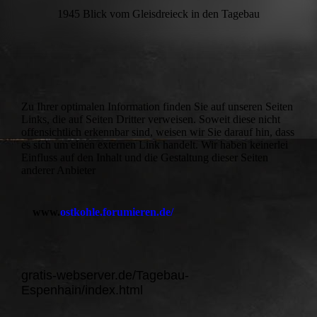
1945 Blick vom Gleisdreieck in den Tagebau
Zu Ihrer optimalen Information finden Sie auf unseren Seiten
Links, die auf Seiten Dritter verweisen. Soweit diese nicht
offensichtlich erkennbar sind, weisen wir Sie darauf hin, dass
es sich um einen externen Link handelt. Wir haben keinerlei
Einfluss auf den Inhalt und die Gestaltung dieser Seiten
anderer Anbieter
www.
ostkohle.forumieren.de/
gratis-webserver.de/Tagebau-
Espenhain/index.html