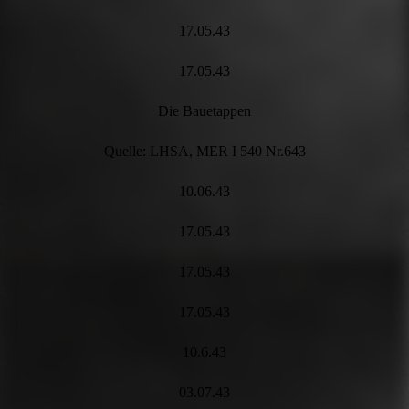
17.05.43
17.05.43
Die Bauetappen
Quelle: LHSA, MER I 540 Nr.643
10.06.43
17.05.43
17.05.43
17.05.43
10.6.43
03.07.43