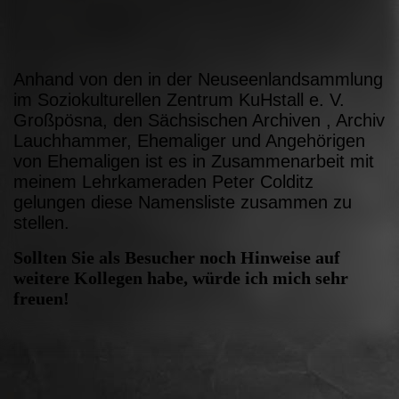
Anhand von den in der Neuseenlandsammlung
im Soziokulturellen Zentrum KuHstall e. V.
Großpösna, den Sächsischen Archiven , Archiv
Lauchhammer, Ehemaliger und Angehörigen
von Ehemaligen ist es in Zusammenarbeit mit
meinem Lehrkameraden Peter Colditz
gelungen diese Namensliste zusammen zu
stellen.
Sollten Sie als Besucher noch Hinweise auf
weitere Kollegen habe, würde ich mich sehr
freuen!