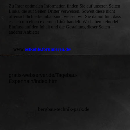
Zu Ihrer optimalen Information finden Sie auf unseren Seiten
Links, die auf Seiten Dritter verweisen. Soweit diese nicht
offensichtlich erkennbar sind, weisen wir Sie darauf hin, dass
es sich um einen externen Link handelt. Wir haben keinerlei
Einfluss auf den Inhalt und die Gestaltung dieser Seiten
anderer Anbieter
www.
ostkohle.forumieren.de/
gratis-webserver.de/Tagebau-
Espenhain/index.html
bergbau-technik-park.de